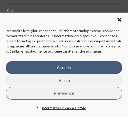
Cda
Collegio sindacale
Organismo di vigilanza
Azionisti
Per fornire le migliori esperienze, utilizziamo tecnologie come i cookie per
memorizzare e/o accedere alle informazioni del dispositivo. Il consenso a
queste tecnologie ci permetterà di elaborare dati come il comportamento di
TRASPARENZA
navigazione o ID unici su questo sito. Non acconsentire o ritirare il consenso
può influire negativamente su alcune caratteristiche e funzioni.
Disposizioni generali
Organizzazione
Organi di controllo
Accetta
Contratti Consulenza/Collaborazione
Personale
Rifiuta
Attività e procedimenti
Bandi di gara e contratti
Preferenze
Bilanci
Beni immobili e gestione patrimonio
Informativa Privacy & Cookie
BioPmed
Whistleblowing
Altri contenuti - Anticorruzione