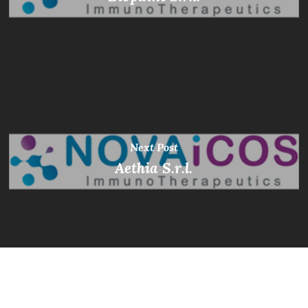
Next Post
Aethia S.r.l.