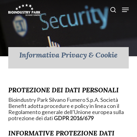
Skip
Menu
search
to
Close
main
Menu
content
Informativa Privacy & Cookie
PROTEZIONE DEI DATI PERSONALI
Bioindustry Park Silvano Fumero S.p.A. Società
Benefit adotta procedure e policy in linea con il
Regolamento generale dell’Unione europea sulla
potrezione dei dati
GDPR 2016/679
INFORMATIVE PROTEZIONE DATI