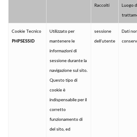
Raccolti
Luogo d
trattam
Cookie Tecnico
Utilizzato per
sessione
Dati no
PHPSESSID
mantenere le
dell’utente
conserv
informazioni di
sessione durante la
navigazione sul sito.
Questo tipo di
cookie è
indispensabile per il
corretto
funzionamento di
del sito, ed