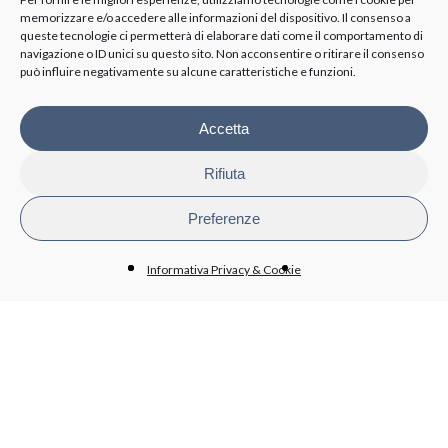
Azionisti
memorizzare e/o accedere alle informazioni del dispositivo. Il consenso a
queste tecnologie ci permetterà di elaborare dati come il comportamento di
navigazione o ID unici su questo sito. Non acconsentire o ritirare il consenso
TRASPARENZA
può influire negativamente su alcune caratteristiche e funzioni.
Disposizioni generali
Accetta
Organizzazione
Organi di controllo
Contratti Consulenza/Collaborazione
Rifiuta
Personale
Attività e procedimenti
Preferenze
Bandi di gara e contratti
Bilanci
Informativa Privacy & Cookie
Beni immobili e gestione patrimonio
BioPmed
Whistleblowing
Altri contenuti - Anticorruzione
PRIVACY
Informativa trattamento dati