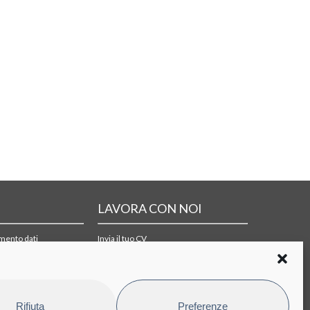
LAVORA CON NOI
amento dati
Invia il tuo CV
i di acquisto
Rifiuta
Preferenze