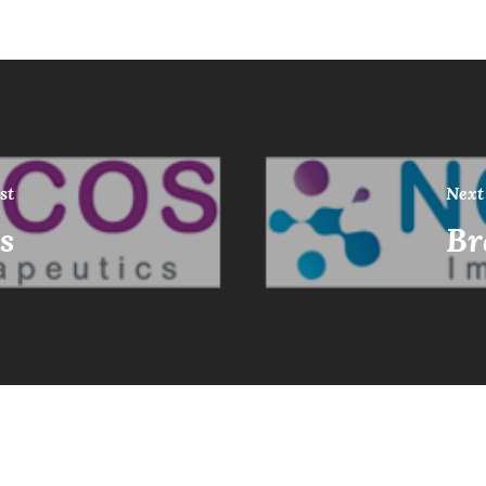
st
Next
s
Br