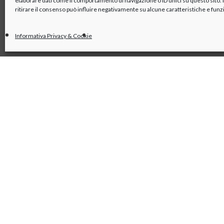
elaborare dati come il comportamento di navigazione o ID unici su questo sito
ritirare il consenso può influire negativamente su alcune caratteristiche e funz
Informativa Privacy & Cookie
linkedin
x
youtube
facebook