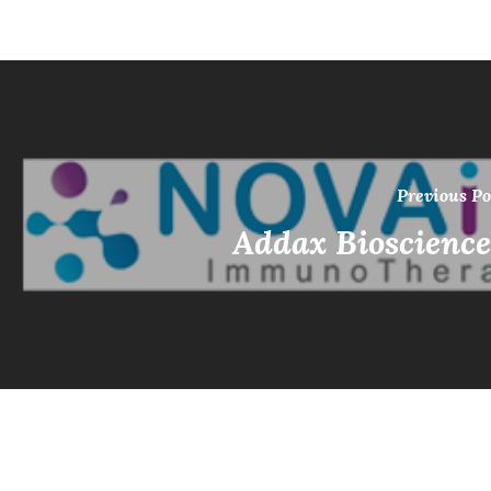
Previous Po
Addax Bioscience