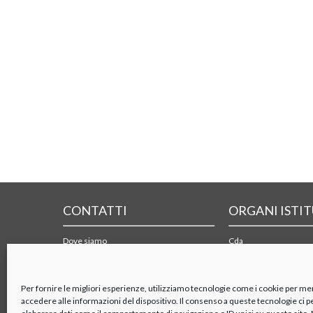
CONTATTI
ORGANI ISTI
Dove siamo
Cda
Form di contatto
Collegio sindacale
Mappa e PDF dei trasporti
Organismo di vigilanza
Azionisti
Per fornire le migliori esperienze, utilizziamo tecnologie come i cookie per m
accedere alle informazioni del dispositivo. Il consenso a queste tecnologie ci 