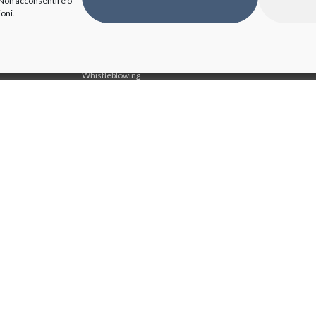
. Non acconsentire o
Attività e procedimenti
ioni.
Bandi di gara e contratti
Bilanci
Beni immobili e gestione patrimonio
BioPmed
Whistleblowing
Altri contenuti - Anticorruzione
Bioindustry Park Silvano Fumero S.p.A. Società Benefit
Co
Via Ribes, 5 – 10010 – Colleretto Giacosa (TO) – Italia
Be
Phone:
+39 0125 561311
– Fax: +39 0125 538350 Email:
Fa
info@bioindustrypark.it
Co
MAPPA DEL SITO
Sh
We