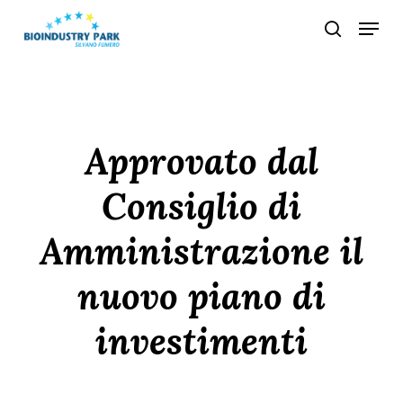
Skip
Menu
search
to
Close
main
Menu
content
Approvato dal
Consiglio di
Amministrazione il
nuovo piano di
investimenti