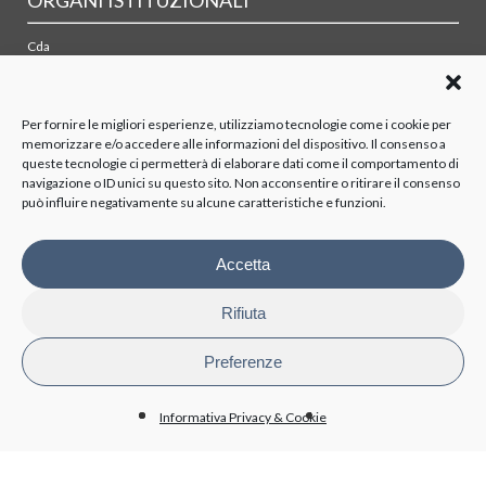
Cda
Collegio sindacale
Organismo di vigilanza
Azionisti
Per fornire le migliori esperienze, utilizziamo tecnologie come i cookie per
memorizzare e/o accedere alle informazioni del dispositivo. Il consenso a
queste tecnologie ci permetterà di elaborare dati come il comportamento di
TRASPARENZA
navigazione o ID unici su questo sito. Non acconsentire o ritirare il consenso
può influire negativamente su alcune caratteristiche e funzioni.
Disposizioni generali
Organizzazione
Organi di controllo
Accetta
Contratti Consulenza/Collaborazione
Personale
Rifiuta
Attività e procedimenti
Bandi di gara e contratti
Preferenze
Bilanci
Beni immobili e gestione patrimonio
Informativa Privacy & Cookie
BioPmed
Whistleblowing
Altri contenuti - Anticorruzione