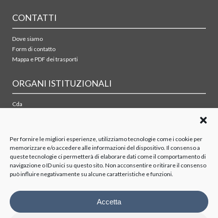
CONTATTI
Dove siamo
Form di contatto
Mappa e PDF dei trasporti
ORGANI ISTITUZIONALI
Cda
Collegio sindacale
Organismo di vigilanza
Azionisti
Per fornire le migliori esperienze, utilizziamo tecnologie come i cookie per
memorizzare e/o accedere alle informazioni del dispositivo. Il consenso a
queste tecnologie ci permetterà di elaborare dati come il comportamento di
TRASPARENZA
navigazione o ID unici su questo sito. Non acconsentire o ritirare il consenso
può influire negativamente su alcune caratteristiche e funzioni.
Disposizioni generali
Organizzazione
Organi di controllo
Accetta
Contratti Consulenza/Collaborazione