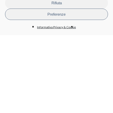
Personale
Rifiuta
Attività e procedimenti
Bandi di gara e contratti
Preferenze
Bilanci
Beni immobili e gestione patrimonio
Informativa Privacy & Cookie
BioPmed
Whistleblowing
Altri contenuti - Anticorruzione
PRIVACY
Informativa trattamento dati
Cookie policy
Condizioni generali di acquisto
LAVORA CON NOI
Invia il tuo CV