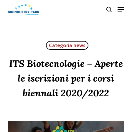
Skip
Menu
search
to
Close
main
Menu
content
Categoria news
ITS Biotecnologie – Aperte
le iscrizioni per i corsi
biennali 2020/2022