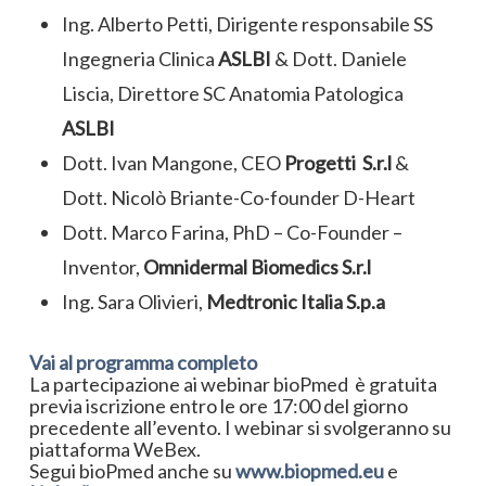
Ing. Alberto Petti, Dirigente responsabile SS
Ingegneria Clinica
ASLBI
& Dott. Daniele
Liscia, Direttore SC Anatomia Patologica
ASLBI
Dott. Ivan Mangone, CEO
Progetti S.r.l
&
Dott. Nicolò Briante-Co-founder D-Heart
Dott. Marco Farina, PhD – Co-Founder –
Inventor,
Omnidermal Biomedics S.r.l
Ing. Sara Olivieri,
Medtronic Italia S.p.a
Vai al programma completo
La partecipazione ai webinar bioPmed è gratuita
previa iscrizione entro le ore 17:00 del giorno
precedente all’evento. I webinar si svolgeranno su
piattaforma WeBex.
Segui bioPmed anche su
www.biopmed.eu
e