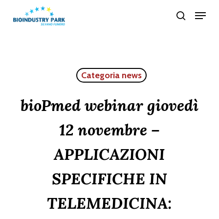
Skip
Menu
search
to
Close
main
Menu
content
Categoria news
bioPmed webinar giovedì
12 novembre –
APPLICAZIONI
SPECIFICHE IN
TELEMEDICINA: