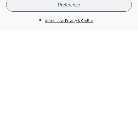
Bandi di gara e contratti
Preferenze
Bilanci
Beni immobili e gestione patrimonio
Informativa Privacy & Cookie
BioPmed
Whistleblowing
Altri contenuti - Anticorruzione
PRIVACY
Informativa trattamento dati
Cookie policy
Condizioni generali di acquisto
LAVORA CON NOI
Invia il tuo CV