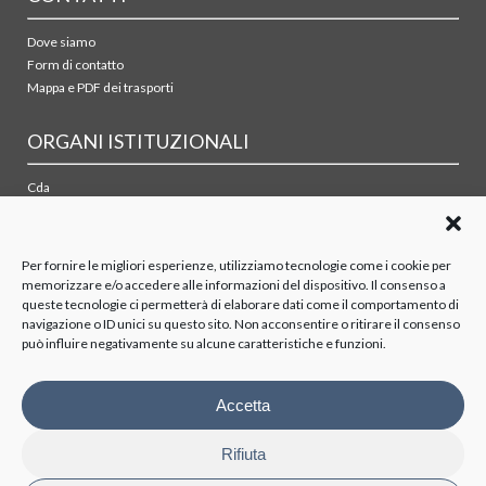
Dove siamo
Form di contatto
Mappa e PDF dei trasporti
ORGANI ISTITUZIONALI
Cda
Collegio sindacale
Organismo di vigilanza
Azionisti
Per fornire le migliori esperienze, utilizziamo tecnologie come i cookie per
memorizzare e/o accedere alle informazioni del dispositivo. Il consenso a
queste tecnologie ci permetterà di elaborare dati come il comportamento di
TRASPARENZA
navigazione o ID unici su questo sito. Non acconsentire o ritirare il consenso
può influire negativamente su alcune caratteristiche e funzioni.
Disposizioni generali
Organizzazione
Organi di controllo
Accetta
Contratti Consulenza/Collaborazione
Personale
Rifiuta
Attività e procedimenti