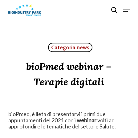
Skip
Menu
search
to
Close
main
Menu
content
Categoria news
bioPmed webinar –
Terapie digitali
bioPmed, è lieta di presentarvi i primi due
appuntamenti del 2021 con i
webinar
volti ad
approfondire le tematiche del settore Salute.