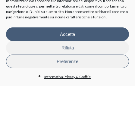
memorizzare e/o accedere alle informazioni del dispositivo. Il consenso a
queste tecnologie ci permetterà di elaborare dati come il comportamento di
TRASPARENZA
navigazione o ID unici su questo sito. Non acconsentire o ritirare il consenso
può influire negativamente su alcune caratteristiche e funzioni.
Disposizioni generali
Organizzazione
Organi di controllo
Accetta
Contratti Consulenza/Collaborazione
Personale
Rifiuta
Attività e procedimenti
Bandi di gara e contratti
Preferenze
Bilanci
Beni immobili e gestione patrimonio
Informativa Privacy & Cookie
BioPmed
Whistleblowing
Altri contenuti - Anticorruzione
PRIVACY
Informativa trattamento dati
Cookie policy
Condizioni generali di acquisto