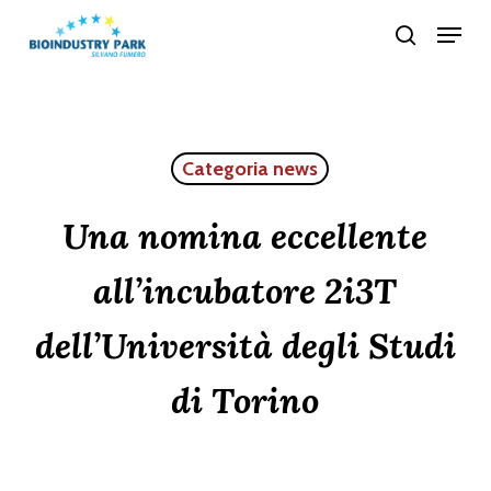
Skip
Menu
search
to
Close
main
Menu
content
Categoria news
Una nomina eccellente
all’incubatore 2i3T
dell’Università degli Studi
di Torino