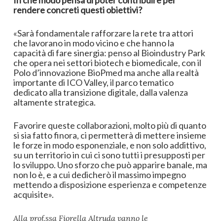
rendere concreti questi obiettivi?
«Sarà fondamentale rafforzare la rete tra attori
che lavorano in modo vicino e che hanno la
capacità di fare sinergia: penso al Bioindustry Park
che opera nei settori biotech e biomedicale, con il
Polo d’innovazione BioPmed ma anche alla realtà
importante di ICO Valley, il parco tematico
dedicato alla transizione digitale, dalla valenza
altamente strategica.
Favorire queste collaborazioni, molto più di quanto
si sia fatto finora, ci permetterà di mettere insieme
le forze in modo esponenziale, e non solo addittivo,
su un territorio in cui ci sono tutti i presupposti per
lo sviluppo. Uno sforzo che può apparire banale, ma
non lo è, e a cui dedicherò il massimo impegno
mettendo a disposizione esperienza e competenze
acquisite».
Alla prof.ssa Fiorella Altruda vanno le