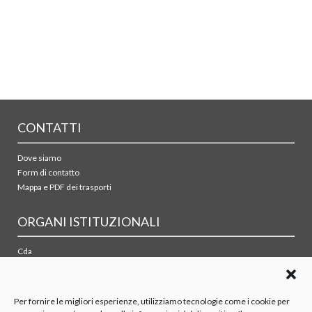
CONTATTI
Dove siamo
Form di contatto
Mappa e PDF dei trasporti
ORGANI ISTITUZIONALI
Cda
Collegio sindacale
Organismo di vigilanza
Azionisti
Per fornire le migliori esperienze, utilizziamo tecnologie come i cookie per