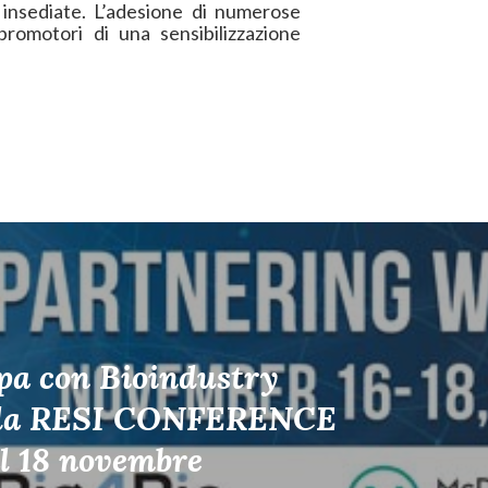
e insediate. L’adesione di numerose
promotori di una sensibilizzazione
pa con Bioindustry
lla RESI CONFERENCE
al 18 novembre