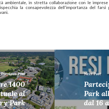
lità ambientale, in stretta collaborazione con le impres
ispecchia la consapevolezza dell’importanza del farsi 
vani.
Previous Post
Next Post
re 1400
Parteci
rtuale al
Park a
ry Park
dal 16 