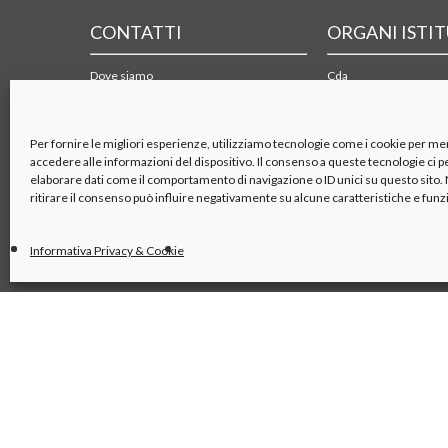
CONTATTI
ORGANI ISTI
Dove siamo
Cda
Form di contatto
Collegio sindacale
Mappa e PDF dei trasporti
Organismo di vigilanza
Azionisti
Per fornire le migliori esperienze, utilizziamo tecnologie come i cookie per m
accedere alle informazioni del dispositivo. Il consenso a queste tecnologie ci 
elaborare dati come il comportamento di navigazione o ID unici su questo sito
ritirare il consenso può influire negativamente su alcune caratteristiche e funz
Informativa Privacy & Cookie
linkedin
x
youtube