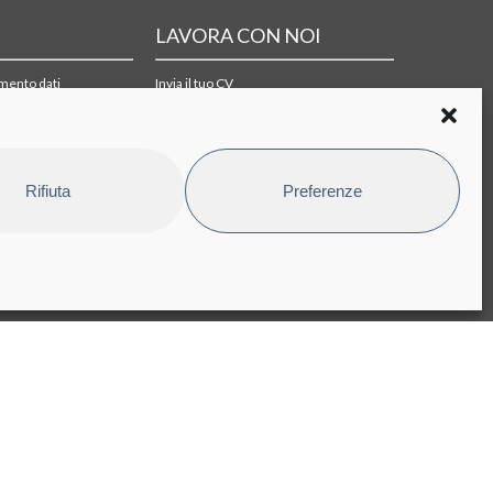
LAVORA CON NOI
amento dati
Invia il tuo CV
i di acquisto
Rifiuta
Preferenze
pyright © 2025 Bioindustry Park Silvano Fumero S.p.A. Società