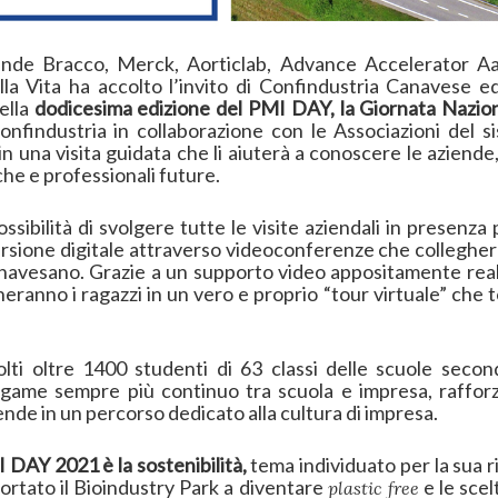
iende Bracco, Merck, Aorticlab, Advance Accelerator A
a Vita ha accolto l’invito di Confindustria Canavese ed
ella
dodicesima edizione del PMI DAY, la Giornata Nazio
nfindustria in collaborazione con le Associazioni del si
 in una visita guidata che li aiuterà a conoscere le aziend
che e professionali future.
ssibilità di svolgere tutte le visite aziendali in presenza pr
ersione digitale attraverso videoconferenze che collegheran
navesano. Grazie a un supporto video appositamente reali
ranno i ragazzi in un vero e proprio “tour virtuale” che to
lti oltre 1400 studenti di 63 classi delle scuole secon
legame sempre più continuo tra scuola e impresa, raffo
ende in un percorso dedicato alla cultura di impresa.
 DAY 2021 è la sostenibilità,
tema individuato per la sua ri
ortato il Bioindustry Park a diventare
e le sce
plastic free