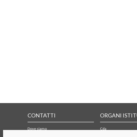
CONTATTI
ORGANI ISTI
Dove siamo
Cda
Form di contatto
Collegio sindacale