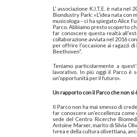
L’ associazione K.I.T.E. è nata nel
Biondustry Park: «L’idea nata con mio
musicologa – ci ha spiegato Alice Fum
Parco. Abbiamo presto scoperto che 
far conoscere questa realtà all’est
collaborazione avviata nel 2016 con 
per offrire l’occasione ai ragazzi d
Beethoven”.
Teniamo particolarmente a quest’a
lavorativo. In più oggi il Parco è
un’opportunità per il futuro».
Un rapporto con il Parco che non si è
Il Parco non ha mai smesso di cred
far conoscere un’eccellenza come qu
sede del Centro Ricerche Biomedi
Antoine Marxer, marito di Silvia Oli
Ivrea e della cultura olivettiana, anc