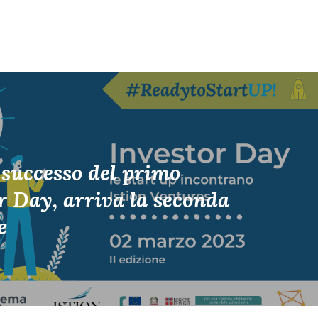
 successo del primo
r Day, arriva la seconda
e