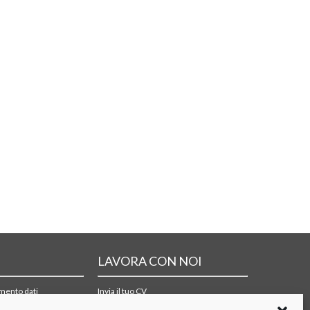
LAVORA CON NOI
amento dati
Invia il tuo CV