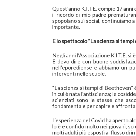
Quest’anno K.I.T.E. compie 17 anni 
il ricordo di mio padre prematura
spopolano sui social, continuiamo a
importante.
E lo spettacolo “La scienza ai temp
Negli anni l’Associazione K.I.T.E. si 
E devo dire con buone soddisfazion
nell’eporediense e abbiamo un pub
interventi nelle scuole.
“La scienza ai tempi di Beethoven” è
in cui è nata l’antiscienza; le cosidd
scienziati sono le stesse che asc
fondamentale per capire e affrontare 
L’esperienza del Covid ha aperto al
lo è e confido molto nei giovani, so
molti adulti più esposti al flusso di 