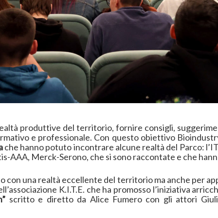
altà produttive del territorio, fornire consigli, suggerimen
formativo e professionale. Con questo obiettivo Bioindust
a
che hanno potuto incontrare alcune realtà del Parco: l’IT
is-AAA, Merck-Serono, che si sono raccontate e che hanno 
 con una realtà eccellente del territorio ma anche per app
ell’associazione K.I.T.E. che ha promosso l’iniziativa arric
en”
scritto e diretto da Alice Fumero con gli attori G