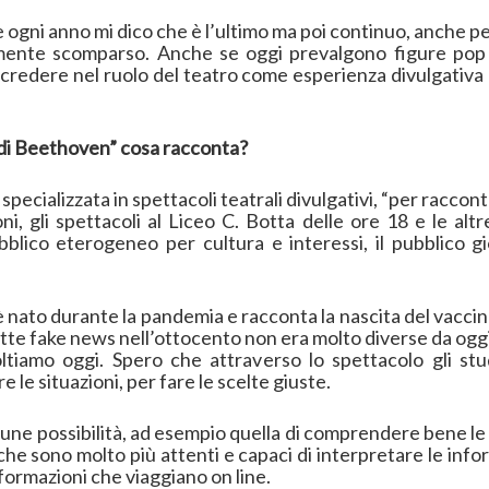
e ogni anno mi dico che è l’ultimo ma poi continuo, anche
mente scomparso. Anche se oggi prevalgono figure pop p
 credere nel ruolo del teatro come esperienza divulgativa 
i di Beethoven” cosa racconta?
è specializzata in spettacoli teatrali divulgativi, “per raccont
i, gli spettacoli al Liceo C. Botta delle ore 18 e le a
blico eterogeneo per cultura e interessi, il pubblico gi
 nato durante la pandemia e racconta la nascita del vaccin
ette fake news nell’ottocento non era molto diverse da oggi e
oltiamo oggi. Spero che attraverso lo spettacolo gli stu
le situazioni, per fare le scelte giuste.
cune possibilità, ad esempio quella di comprendere bene le 
 che sono molto più attenti e capaci di interpretare le inf
informazioni che viaggiano on line.