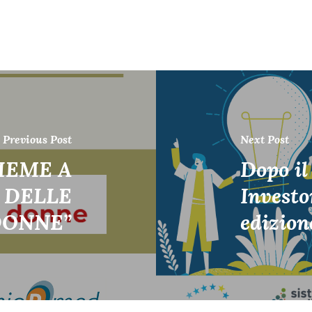
Previous Post
Next Post
IEME A
Dopo il
A DELLE
Investo
DONNE”
edizion