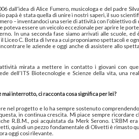
 2006 dall’idea di Alice Fumero, musicologa e del padre Si
 papà è stata quella di unire i nostri saperi, il suo scienti
ero – inventandoci una serie di attività con l’obiettivo di d
poteva essere un veicolo eccezionale per aprire le porte
erno. In una seconda fase siamo arrivati alle scuole, ed
il Liceo C. Botta di Ivrea a cui proponiamo spettacoli e ogn
i incontrare le aziende e oggi anche di assistere allo spetta
ttività mirata a mettere in contatto i giovani con quel
 sede dell’ITS Biotecnologie e Scienze della vita, una re
 mai interrotto, ci racconta cosa significa per lei?
ere nel progetto e lo ha sempre sostenuto comprendendo 
esta, in continua crescita. Mi piace sempre ricordare ch
che R.B.M., poi acquistata da Merk Serono. L’RBM era l
vetti, quindi un pezzo fondamentale di Olivetti è rimasto qu
ora oggi così rilevante.