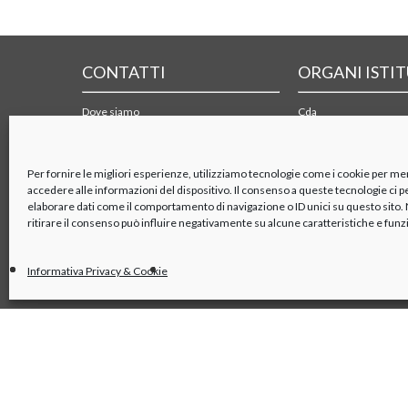
CONTATTI
ORGANI ISTI
Dove siamo
Cda
Form di contatto
Collegio sindacale
Mappa e PDF dei trasporti
Organismo di vigilanza
Azionisti
Per fornire le migliori esperienze, utilizziamo tecnologie come i cookie per m
accedere alle informazioni del dispositivo. Il consenso a queste tecnologie ci 
elaborare dati come il comportamento di navigazione o ID unici su questo sito
ritirare il consenso può influire negativamente su alcune caratteristiche e funz
Informativa Privacy & Cookie