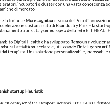
eratori, incubatori e cluster con una vasta conoscenza ed 
inamiche di mercato.
e la torinese
Morecognition
– socia del Polo d’innovazio
celerazione customizzato di Bioindustry Park – la start-up 
 abbinamento a un catalyser europeo della rete EIT HEALT
’ambito Digital Health e ha sviluppato
Remo
un rivoluzionar
isura l’attività muscolare e, utilizzando l’intelligenza artif
ti dal terapista. Una soluzione personalizzabile, indossabile 
anish startup Heuristik
talian catalyser of the European network EIT HEALTH devoted 