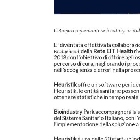
Il Bioparco piemontese è catalyser it
E’ diventata effettiva la collaboraz
della
Rete EIT Health
ri
Bridgehead
2018 con l’obiettivo di offrire agli o
percorso di cura, migliorando i proce
nell’accoglienza e errori nella presc
Heuristik
offre un software per ident
Heuristik, le entità sanitarie posson
ottenere statistiche in tempo reale pe
Bioindustry Park
accompagnerà la st
del Sistema Sanitario Italiano, con l’
l’implementazione della soluzione a 
Heuristik
è una delle 20 start-up i