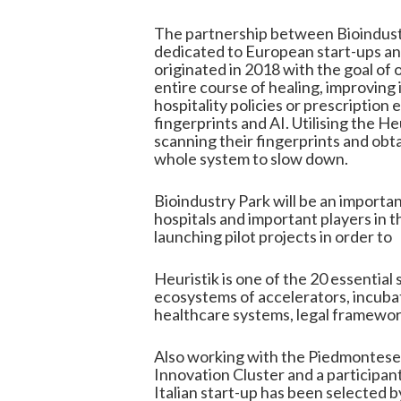
The partnership between Bioindustr
dedicated to European start-ups and 
originated in 2018 with the goal of 
entire course of healing, improving
hospitality policies or prescription
fingerprints and AI. Utilising the H
scanning their fingerprints and obt
whole system to slow down.
Bioindustry Park will be an importan
hospitals and important players in 
launching pilot projects in order to
Heuristik is one of the 20 essential
ecosystems of accelerators, incubat
healthcare systems, legal framewor
Also working with the Piedmontese 
Innovation Cluster and a participan
Italian start-up has been selected 