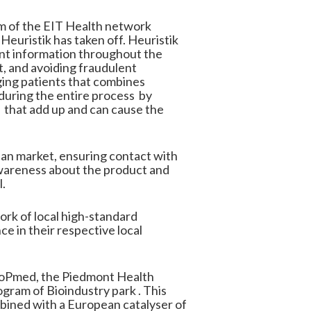
am of the EIT Health network
Heuristik has taken off. Heuristik
ient information throughout the
t, and avoiding fraudulent
aging patients that combines
s during the entire process by
s that add up and can cause the
lian market, ensuring contact with
 awareness about the product and
l.
ork of local high-standard
e in their respective local
bioPmed, the Piedmont Health
gram of Bioindustry park . This
mbined with a European catalyser of