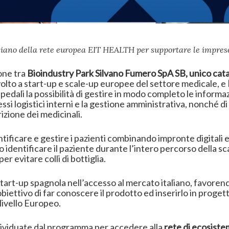
aliano della rete europea EIT HEALTH per supportare le imprese
ione tra
Bioindustry Park
Silvano Fumero SpA SB,
unico
cata
volto a start-up e scale-up europee del settore medicale, e
spedali la possibilità di gestire in modo completo le informa
ssi logistici interni e la gestione amministrativa, nonché d
rizione dei medicinali.
ificare e gestire i pazienti combinando impronte digitali e 
o identificare il paziente durante l’intero percorso della s
r evitare colli di bottiglia.
art-up spagnola nell’accesso al mercato italiano, favorendo
obiettivo di far conoscere il prodotto ed inserirlo in progett
livello Europeo.
ndividuate dal programma per accedere alla
rete di ecosistemi