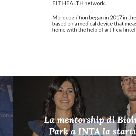
EIT HEALTH network.
Morecognition began in 2017 in the 
based on a medical device that measu
home with the help of artificial intel
La mentorship di Bio
Park a INTA la start