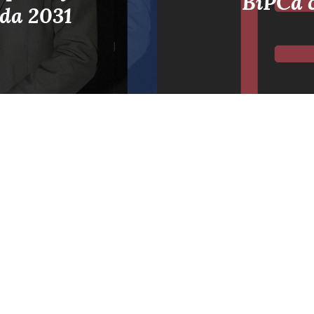
BiPCa c
 da 2031