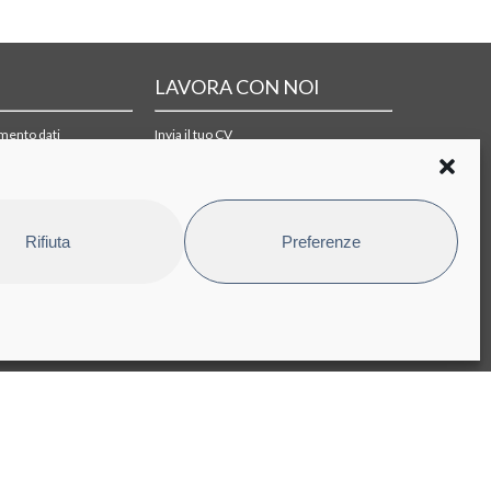
LAVORA CON NOI
amento dati
Invia il tuo CV
i di acquisto
Rifiuta
Preferenze