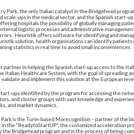
y Park, the only Italian catalyst in the Bridgehead progr
scale-ups in the medical sector, and the Spanish start-up 
offering hospitals the possibility of globally managing pat
 internal logistic processes and administrative managemen
 errors. Heuristik offers software for identifying and man
euristik solution, health organisations can identify patient
aining statistics in real time to avoid small inconvenience
t partner in helping the Spanish start-up access to the Ita
the Italian Healthcare System, with the goal of spreading
 validate and implement this solution at the European leve
 start-ups identified by the program for accessing the netw
ors, and cluster groups with vast knowledge and experienc
ks, and market dynamics.
Park is the Turin-based Morecognition – partner of the 
t in the “ReadytoStartUP”, the customized acceleration pro
by the Bridgehead program and in the process of being co