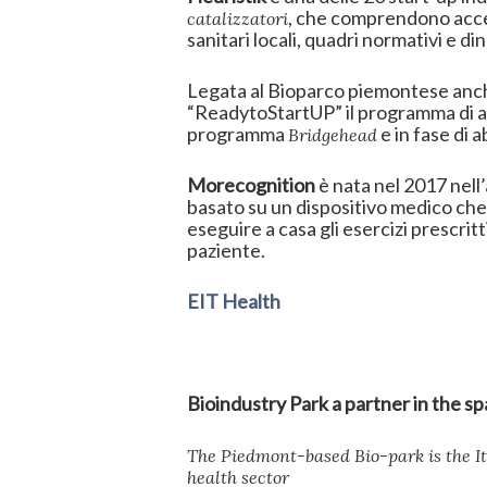
, che comprendono accel
catalizzatori
sanitari locali, quadri normativi e d
Legata al Bioparco piemontese anch
“ReadytoStartUP” il programma di ac
programma
e in fase di
Bridgehead
Morecognition
è nata nel 2017 nell
basato su un dispositivo medico che m
eseguire a casa gli esercizi prescrit
paziente.
E
IT Health
Bioindustry Park a partner in the sp
The Piedmont-based Bio-park is the I
health sector