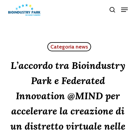
Skip
Menu
search
to
Close
main
Menu
content
Categoria news
L’accordo tra Bioindustry
Park e Federated
Innovation @MIND per
accelerare la creazione di
un distretto virtuale nelle