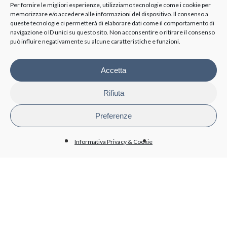
Azionisti
Per fornire le migliori esperienze, utilizziamo tecnologie come i cookie per
memorizzare e/o accedere alle informazioni del dispositivo. Il consenso a
queste tecnologie ci permetterà di elaborare dati come il comportamento di
TRASPARENZA
navigazione o ID unici su questo sito. Non acconsentire o ritirare il consenso
può influire negativamente su alcune caratteristiche e funzioni.
Disposizioni generali
Organizzazione
Organi di controllo
Accetta
Contratti Consulenza/Collaborazione
Personale
Rifiuta
Attività e procedimenti
Bandi di gara e contratti
Preferenze
Bilanci
Beni immobili e gestione patrimonio
Informativa Privacy & Cookie
BioPmed
Whistleblowing
Altri contenuti - Anticorruzione
PRIVACY
Informativa trattamento dati
Cookie policy