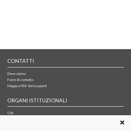
CONTATTI
Dove siamo
Form di contatto
Mappa e PDF dei trasporti
ORGANI ISTITUZIONALI
Cda
Collegio sindacale
Organismo di vigilanza