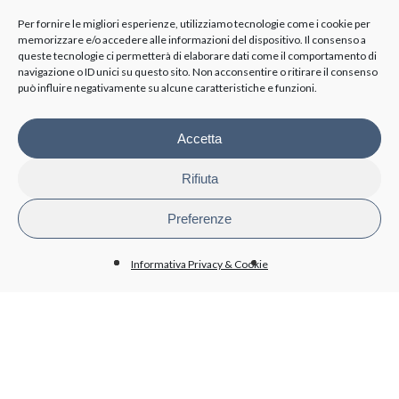
Azionisti
Per fornire le migliori esperienze, utilizziamo tecnologie come i cookie per
memorizzare e/o accedere alle informazioni del dispositivo. Il consenso a
queste tecnologie ci permetterà di elaborare dati come il comportamento di
TRASPARENZA
navigazione o ID unici su questo sito. Non acconsentire o ritirare il consenso
può influire negativamente su alcune caratteristiche e funzioni.
Disposizioni generali
Organizzazione
Organi di controllo
Accetta
Contratti Consulenza/Collaborazione
Personale
Rifiuta
Attività e procedimenti
Bandi di gara e contratti
Preferenze
Bilanci
Beni immobili e gestione patrimonio
Informativa Privacy & Cookie
BioPmed
Whistleblowing
Altri contenuti - Anticorruzione
PRIVACY
Informativa trattamento dati