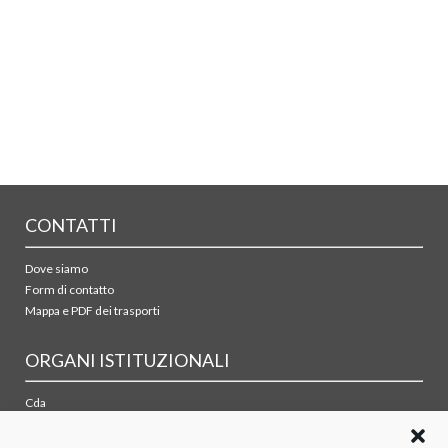
CONTATTI
Dove siamo
Form di contatto
Mappa e PDF dei trasporti
ORGANI ISTITUZIONALI
Cda
Collegio sindacale
Organismo di vigilanza