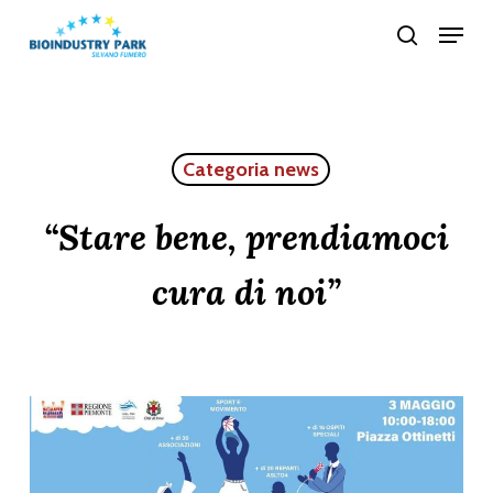
Skip
Menu
search
to
Close
main
Menu
content
Categoria news
“Stare bene, prendiamoci
cura di noi”