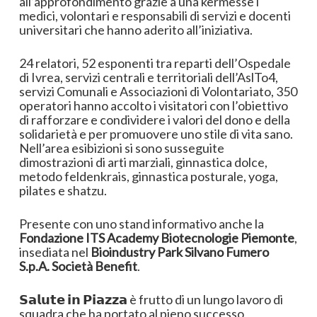
all’approfondimento grazie a una kermesse i
medici, volontari e responsabili di servizi e docenti
universitari che hanno aderito all’iniziativa.
24 relatori, 52 esponenti tra reparti dell’Ospedale
di Ivrea, servizi centrali e territoriali dell’AslTo4,
servizi Comunali e Associazioni di Volontariato, 350
operatori hanno accolto i visitatori con l’obiettivo
di rafforzare e condividere i valori del dono e della
solidarietà e per promuovere uno stile di vita sano.
Nell’area esibizioni si sono susseguite
dimostrazioni di arti marziali, ginnastica dolce,
metodo feldenkrais, ginnastica posturale, yoga,
pilates e shatzu.
Presente con uno stand informativo anche la
Fondazione ITS Academy Biotecnologie Piemonte
,
insediata nel
Bioindustry Park Silvano Fumero
S.p.A. Società Benefit
.
𝗦𝗮𝗹𝘂𝘁𝗲 𝗶𝗻 𝗣𝗶𝗮𝘇𝘇𝗮 è frutto di un lungo lavoro di
squadra che ha portato al pieno successo