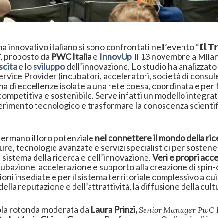
ovativo italiano si sono confrontati nell’evento “𝗜𝗹 𝗧𝗿𝗮𝘀𝗳𝗲
𝘁𝗮”, proposto da
PWC Italia
e
InnovUp
il 13 novembre a Milano,
scita
e lo
sviluppo
dell’innovazione. Lo studio ha analizzato 
ervice Provider (incubatori, acceleratori, società di consule
a di eccellenze isolate a una rete coesa, coordinata e per 
 competitiva e sostenibile. Serve infatti un modello integra
erimento tecnologico e trasformare la conoscenza scientif
ermano il loro potenziale
nel connettere il mondo della ri
re, tecnologie avanzate e servizi specialistici per sostene
il sistema della ricerca e dell’innovazione.
Veri e propri
acce
incubazione, accelerazione e supporto alla creazione di spin-o
oni insediate e per il sistema territoriale complessivo a cu
ella reputazione e dell’attrattività, la diffusione della cul
vola rotonda moderata da
Laura Prinzi,
Senior Manager PwC I