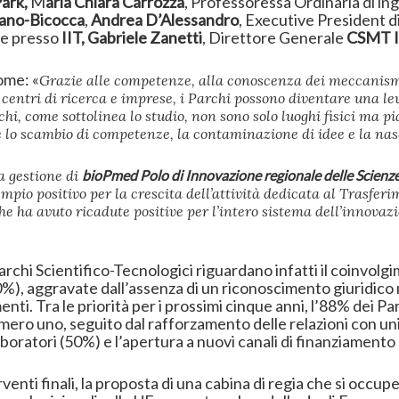
ark,
M
aria Chiara Carrozza
, Professoressa Ordinaria di i
ilano-Bicocca
,
Andrea D’Alessandro
, Executive President d
ce presso
IIT, Gabriele Zanetti
, Direttore Generale
CSMT I
ome: «
Grazie alle competenze, alla conoscenza dei meccanismi
, centri di ricerca e imprese, i Parchi possono diventare una l
archi, come sottolinea lo studio, non sono solo luoghi fisici ma 
ce lo scambio di competenze, la contaminazione di idee e la nasc
a gestione di
bioPmed Polo di Innovazione regionale delle Scienze 
io positivo per la crescita dell’attività dedicata al Trasfer
he ha avuto ricadute positive per l’intero sistema dell’innovazi
 Parchi Scientifico-Tecnologici riguardano infatti il coinvolg
%), aggravate dall’assenza di un riconoscimento giuridico n
amenti. Tra le priorità per i prossimi cinque anni, l’88% dei 
numero uno, seguito dal rafforzamento delle relazioni con uni
aboratori (50%) e l’apertura a nuovi canali di finanziamento
rventi finali, la proposta di una cabina di regia che si occ