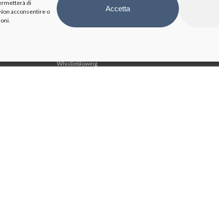
Personale
permetterà di
Accetta
. Non acconsentire o
Attività e procedimenti
ioni.
Bandi di gara e contratti
Bilanci
Beni immobili e gestione patrimonio
BioPmed
Whistleblowing
Altri contenuti - Anticorruzione
Bioindustry Park Silvano Fumero S.p.A. Società Benefit
Co
Via Ribes, 5 – 10010 – Colleretto Giacosa (TO) – Italia
Be
Phone:
+39 0125 561311
– Fax: +39 0125 538350 Email:
Fa
info@bioindustrypark.it
Co
MAPPA DEL SITO
Sh
We