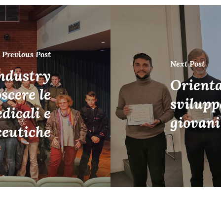
Previous Post
Next Post
ndustry
Orient
scere le
svilupp
dicali e
giovani
eutiche