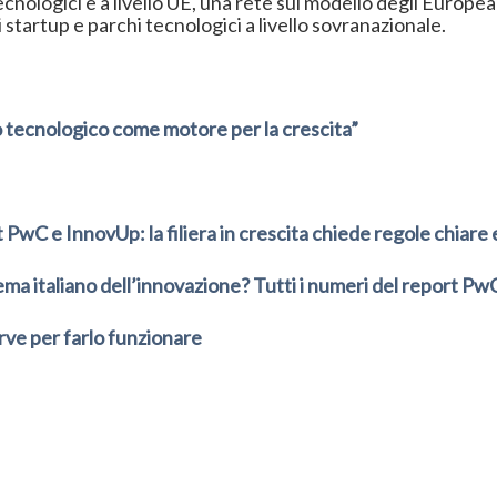
i tecnologici e a livello UE, una rete sul modello degli Euro
i startup e parchi tecnologici a livello sovranazionale.
o tecnologico come motore per la crescita”
PwC e InnovUp: la filiera in crescita chiede regole chiare e 
stema italiano dell’innovazione? Tutti i numeri del report P
rve per farlo funzionare