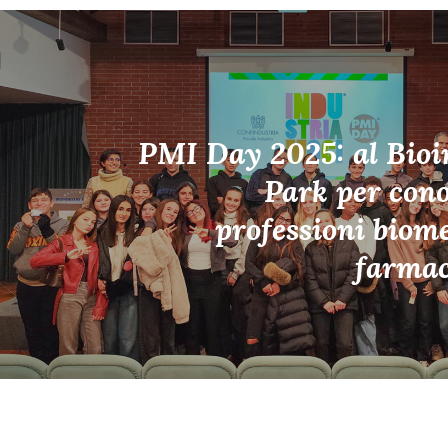
PMI Day 2025: al Bioi
Park per cono
professioni biome
farmac