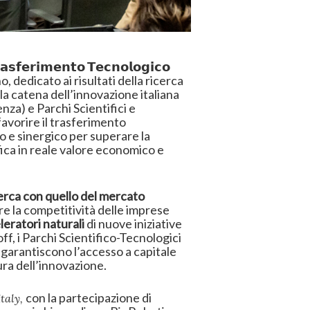
𝗿𝗶𝗺𝗲𝗻𝘁𝗼 𝗧𝗲𝗰𝗻𝗼𝗹𝗼𝗴𝗶𝗰𝗼
 dedicato ai risultati della ricerca
la catena dell’innovazione italiana
nza) e Parchi Scientifici e
favorire il trasferimento
to e sinergico per superare la
ica in reale valore economico e
cerca con quello del mercato
re la competitività delle imprese
leratori naturali
di nuove iniziative
ff, i Parchi Scientifico-Tecnologici
i garantiscono l’accesso a capitale
tura dell’innovazione.
con la partecipazione di
taly,