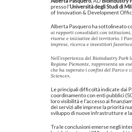
Alberta Pasquero
, AD
Bioindustry P
presso l’
Università degli Studi di M
of Innovation & Development Offi
Alberta Pasquero ha sottolineato c
ai rapporti consolidati con istituzioni
risorse e iniziative del territorio. I P
imprese, ricerca e investitori favoris
Nell’esperienza del Bioindustry Park l
Regione Piemonte, rappresenta un esemp
che ha superato i confini del Parco e c
».
Science
Le principali difficoltà indicate dai
coordinamento con enti pubblici (50
loro visibilità e l’accesso ai finanzi
dei servizi alle imprese la priorità 
sviluppo di nuove infrastrutture e l
Tra le conclusioni emerse negli inte