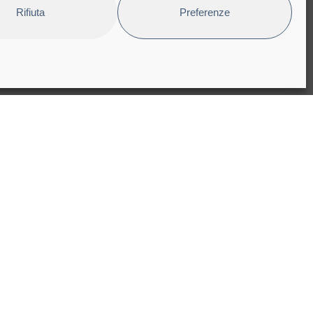
Rifiuta
Preferenze
pyright © 2025 Bioindustry Park Silvano Fumero S.p.A. Società
nefit
x code, VAT registration and CCIAA number 06608260011
mmercial Register of Turin n. 799.923
are Capital Euro 12.581.663 iv
bsite designed and developed by
Studioata