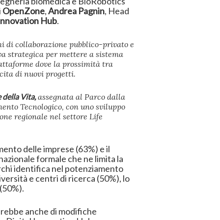
ngegneria biomedica e BioRobotics
i
OpenZone
,
Andrea Pagnin
, Head
nnovation Hub
.
 di collaborazione pubblico-privato e
eva strategica per mettere a sistema
piattaforme dove la prossimità tra
ita di nuovi progetti.
della Vita,
assegnata al Parco dalla
imento Tecnologico, con uno sviluppo
one regionale nel settore Life
imento delle imprese (63%) e il
azionale formale che ne limita la
Parchi identifica nel potenziamento
versità e centri di ricerca (50%), lo
 (50%).
uperebbe anche di modifiche