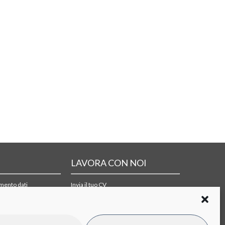
LAVORA CON NOI
amento dati
Invia il tuo CV
i di acquisto