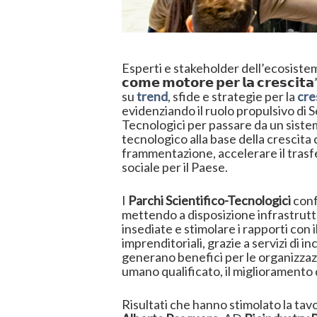
Esperti e stakeholder dell’ecosistema inn
𝗰𝗼𝗺𝗲 𝗺𝗼𝘁𝗼𝗿𝗲 𝗽𝗲𝗿 𝗹𝗮 𝗰𝗿𝗲𝘀𝗰𝗶
su
trend
, sfide e strategie per la
cre
evidenziando il ruolo propulsivo di S
Tecnologici per passare da un sistem
tecnologico alla base della crescita
frammentazione, accelerare il trasf
sociale per il Paese.
I
Parchi Scientifico-Tecnologici
conf
mettendo a disposizione infrastruttu
insediate e stimolare i rapporti con 
imprenditoriali, grazie a servizi di 
generano benefici per le organizzazi
umano qualificato, il miglioramento d
Risultati che hanno stimolato la ta