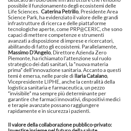
possibile il funzionamento degli ecosistemi delle
Life Sciences.
Caterina Petrillo
, Presidente Area
Science Park, ha evidenziato il valore delle grandi
infrastrutture di ricerca e delle piattaforme
tecnologiche aperte, come PRP@CERIC, che sono
capaci di mettere competenze e strumenti
avanzati a disposizione di imprese e ricercatori,
abilitando di fatto gli ecosistemi. Parallelamente,
Massimo D’Angelo
, Direttore Azienda Zero
Piemonte, ha richiamato l’attenzione sul ruolo
strategico dei dati sanitari, la “nuova materia
prima” dell’innovazione sanitaria. Accanto a questi
temi è emersa, nelle parole di
Ilaria Catalano
,
Vicepresidente LIPHE, anche la centralità della
logistica sanitaria e farmaceutica, un pezzo
“invisibile” ma sempre più determinante per
garantire che farmaci innovativi, dispositivi medici
e terapie avanzate possano raggiungere
rapidamente e in sicurezza i pazienti.
Il valore della collaborazione pubblico-privato:
Investire insieme nel futuro della salute