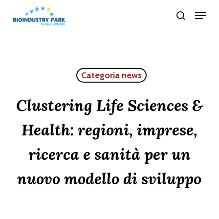
Skip
Menu
search
to
Close
main
Menu
content
Categoria news
Clustering Life Sciences &
Health: regioni, imprese,
ricerca e sanità per un
nuovo modello di sviluppo