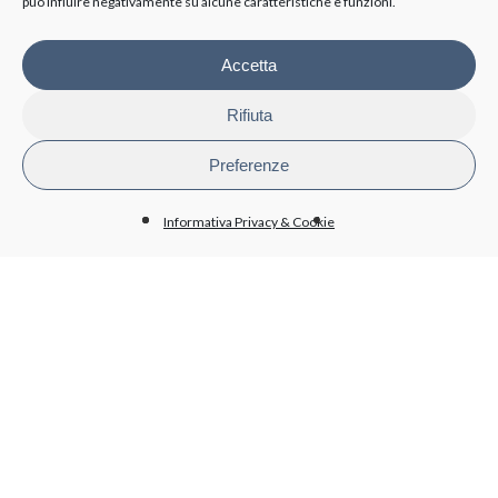
può influire negativamente su alcune caratteristiche e funzioni.
Disposizioni generali
Organizzazione
Organi di controllo
Accetta
Contratti Consulenza/Collaborazione
Personale
Rifiuta
Attività e procedimenti
Bandi di gara e contratti
Preferenze
Bilanci
Beni immobili e gestione patrimonio
Informativa Privacy & Cookie
BioPmed
Whistleblowing
Altri contenuti - Anticorruzione
PRIVACY
Informativa trattamento dati
Cookie policy
Condizioni generali di acquisto
LAVORA CON NOI