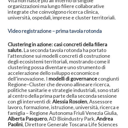
Vita non nasce più all’interno di singole
organizzazioni ma lungo filiere collaborative
integrate che coinvolgono ricerca clinica,
università, ospedali, imprese e cluster territoriali.
Video registrazione – prima tavola rotonda
Clustering in azione: casi concreti della filiera
salute.
La seconda tavola rotonda ha portato
l’attenzione sui modelli concreti di costruzione
degli ecosistemi territoriali, mostrando come il
clustering possa diventare uno strumento di
accelerazione dello sviluppo economico e
dell’innovazione. I
modelli di governance
congiunti
Regione–Cluster che devono allineare ricerca,
politiche sanitarie e strategie industriali, sono stati
al centro della prima parte della seconda sessione
con gli interventi di:
Alessia Rosolen
, Assessore
lavoro, formazione, istruzione, università, ricerca e
famiglia – Regione Autonoma Friuli Venezia Giulia,
Alberta Pasquero
, AD Bioindustry Park,
Andrea
Paolini
, Direttore Generale Toscana Life Sciences