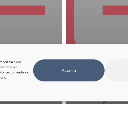
emorizzare e/o
permetterà di
Accetta
. Non acconsentire o
ioni.