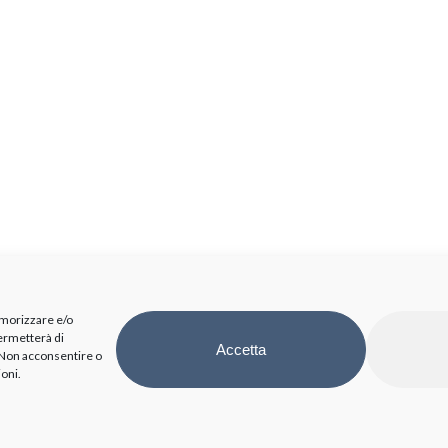
emorizzare e/o
permetterà di
Accetta
. Non acconsentire o
ioni.
TUZIONALI
TRASPARENZA
PRIVACY
Disposizioni generali
Informativa tratt