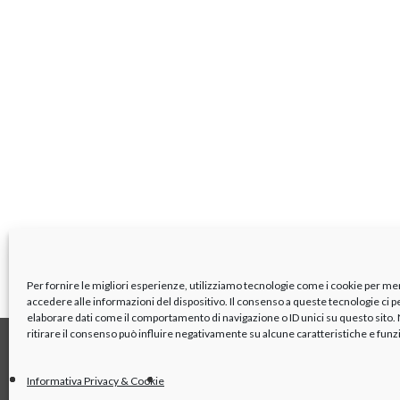
Per fornire le migliori esperienze, utilizziamo tecnologie come i cookie per m
accedere alle informazioni del dispositivo. Il consenso a queste tecnologie ci 
elaborare dati come il comportamento di navigazione o ID unici su questo sito
ritirare il consenso può influire negativamente su alcune caratteristiche e funz
CONTATTI
ORGANI ISTI
Informativa Privacy & Cookie
Dove siamo
Cda