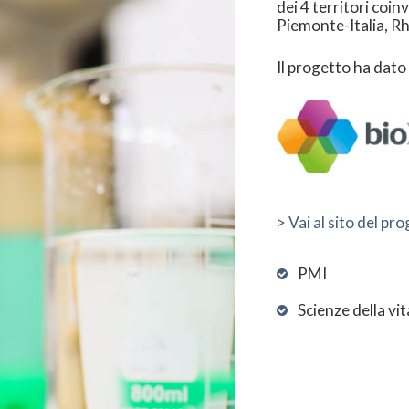
dei 4 territori coi
Piemonte-Italia, R
Il progetto ha dato 
> Vai al sito del pr
PMI
Scienze della vit