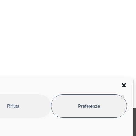
Rifiuta
Preferenze
LAVORA CON NOI
amento dati
Invia il tuo CV