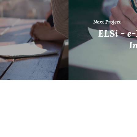
Next Project
ELSi - e-
I