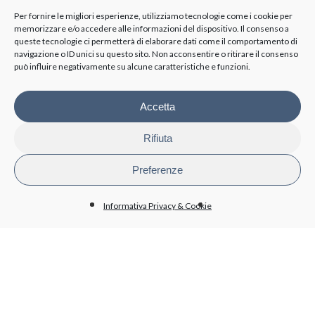
Mappa e PDF dei trasporti
Per fornire le migliori esperienze, utilizziamo tecnologie come i cookie per
memorizzare e/o accedere alle informazioni del dispositivo. Il consenso a
ORGANI ISTITUZIONALI
queste tecnologie ci permetterà di elaborare dati come il comportamento di
navigazione o ID unici su questo sito. Non acconsentire o ritirare il consenso
può influire negativamente su alcune caratteristiche e funzioni.
Cda
Collegio sindacale
Organismo di vigilanza
Accetta
Azionisti
Rifiuta
TRASPARENZA
Preferenze
Disposizioni generali
Organizzazione
Informativa Privacy & Cookie
Organi di controllo
Contratti Consulenza/Collaborazione
Personale
Attività e procedimenti
Bandi di gara e contratti
Bilanci
Beni immobili e gestione patrimonio
BioPmed