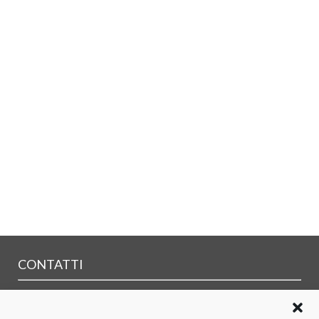
CONTATTI
Dove siamo
Form di contatto