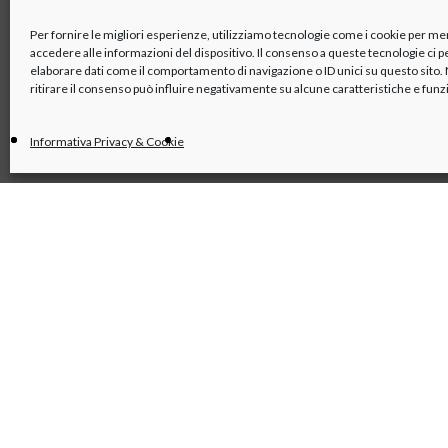
Mappa e PDF dei trasporti
Organismo di vigilanza
Azionisti
Per fornire le migliori esperienze, utilizziamo tecnologie come i cookie per m
accedere alle informazioni del dispositivo. Il consenso a queste tecnologie ci 
elaborare dati come il comportamento di navigazione o ID unici su questo sito
ritirare il consenso può influire negativamente su alcune caratteristiche e funz
Informativa Privacy & Cookie
linkedin
x
youtube
facebook