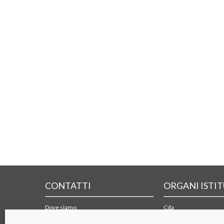
CONTATTI
ORGANI ISTI
Dove siamo
Cda
Form di contatto
Collegio sindacale