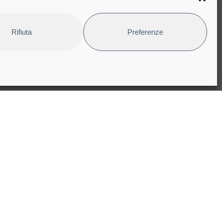
i di acquisto
Rifiuta
Preferenze
pyright © 2025 Bioindustry Park Silvano Fumero S.p.A. Società
nefit
x code, VAT registration and CCIAA number 06608260011
mmercial Register of Turin n. 799.923
are Capital Euro 12.581.663 iv
bsite designed and developed by
Studioata