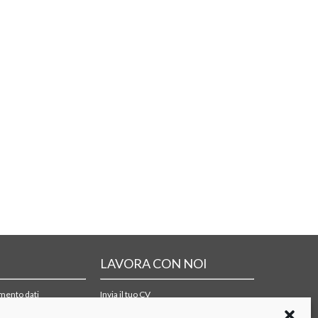
LAVORA CON NOI
amento dati
Invia il tuo CV