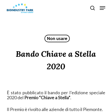
Skip
Menu
search
to
Close
main
Menu
content
Non usare
Bando Chiave a Stella
2020
È stato pubblicato il bando per l’edizione speciale
2020 del
Premio “Chiave a Stella”
.
Il Premio è rivolto alle aziende di tutto il Piemonte.