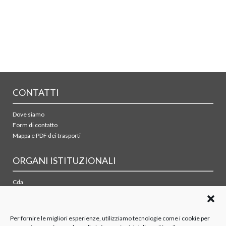
CONTATTI
Dove siamo
Form di contatto
Mappa e PDF dei trasporti
ORGANI ISTITUZIONALI
Cda
Collegio sindacale
Organismo di vigilanza
Azionisti
Per fornire le migliori esperienze, utilizziamo tecnologie come i cookie per