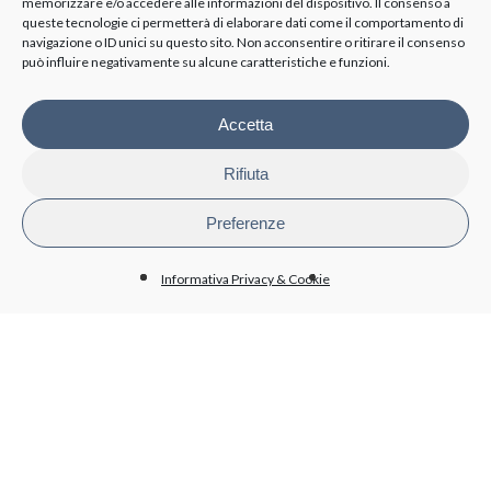
memorizzare e/o accedere alle informazioni del dispositivo. Il consenso a
queste tecnologie ci permetterà di elaborare dati come il comportamento di
TRASPARENZA
navigazione o ID unici su questo sito. Non acconsentire o ritirare il consenso
può influire negativamente su alcune caratteristiche e funzioni.
Disposizioni generali
Organizzazione
Organi di controllo
Accetta
Contratti Consulenza/Collaborazione
Personale
Rifiuta
Attività e procedimenti
Bandi di gara e contratti
Preferenze
Bilanci
Beni immobili e gestione patrimonio
Informativa Privacy & Cookie
BioPmed
Whistleblowing
Altri contenuti - Anticorruzione
PRIVACY
Informativa trattamento dati
Cookie policy
Condizioni generali di acquisto