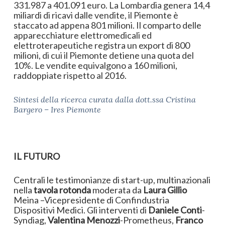
331.987 a 401.091 euro. La Lombardia genera 14,4
miliardi di ricavi dalle vendite, il Piemonte è
staccato ad appena 801 milioni. Il comparto delle
apparecchiature elettromedicali ed
elettroterapeutiche registra un export di 800
milioni, di cui il Piemonte detiene una quota del
10%. Le vendite equivalgono a 160 milioni,
raddoppiate rispetto al 2016.
Sintesi della ricerca curata dalla dott.ssa Cristina
Bargero – Ires Piemonte
IL FUTURO
Centrali le testimonianze di start-up, multinazionali
nella
tavola rotonda
moderata da
Laura Gillio
Meina –Vicepresidente di Confindustria
Dispositivi Medici. Gli interventi di
Daniele Conti
-
Syndiag,
Valentina Menozzi
-Prometheus,
Franco