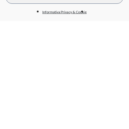
Bilanci
Beni immobili e gestione patrimonio
Informativa Privacy & Cookie
BioPmed
Whistleblowing
Altri contenuti - Anticorruzione
PRIVACY
Informativa trattamento dati
Cookie policy
Condizioni generali di acquisto
WORK WITH US
Send your CV
linkedin
x
youtube
facebook