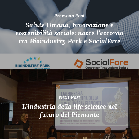
Previous Post
Salute Umana, Innovazione e
sostenibilità sociale: nasce l’accordo
tra Bioindustry Park e SocialFare
Next Post
L’industria della life science nel
futuro del Piemonte