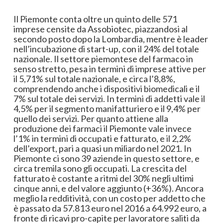
Il Piemonte conta oltre un quinto delle 571
imprese censite da Assobiotec, piazzandosi al
secondo posto dopo la Lombardia, mentre è leader
nell’incubazione di start-up, con il 24% del totale
nazionale. Il settore piemontese del farmaco in
senso stretto, pesa in termini di imprese attive per
il 5,71% sul totale nazionale, e circa l’8,8%,
comprendendo anche i dispositivi biomedicali e il
7% sul totale dei servizi. In termini di addetti vale il
4,5% per il segmento manifatturiero e il 9,4% per
quello dei servizi. Per quanto attiene alla
produzione dei farmaci il Piemonte vale invece
l’1% in termini di occupati e fatturato, e il 2,2%
dell’export, pari a quasi un miliardo nel 2021. In
Piemonte ci sono 39 aziende in questo settore, e
circa tremila sono gli occupati. La crescita del
fatturato è costante a ritmi del 30% negli ultimi
cinque anni, e del valore aggiunto (+36%). Ancora
meglio la redditività, con un costo per addetto che
è passato da 57.813 euro nel 2016 a 64.992 euro, a
fronte di ricavi pro-capite per lavoratore saliti da