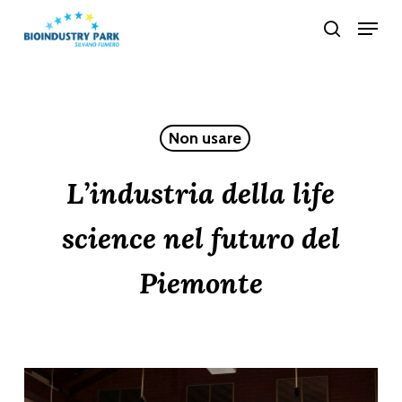
Skip
Menu
search
to
Close
main
Menu
content
Non usare
L’industria della life
science nel futuro del
Piemonte