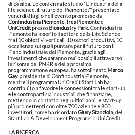
di Basilea. Lo conferma lo studio “L’industria della
life science, il futuro del Piemonte?” presentato
venerdì 8 luglio nell’evento promosso da
Confindustria Piemonte
,
Ires Piemonte
e
UniCredit
presso
Bioindustry Park
. Confindustria
Piemonte ha inserito il settore della Life Science
fra i 10 obiettivi verticali, 10 settori produttivi, 10
eccellenze sui quali puntare per il futuro con il
Piano Industriale del Piemonte, grazie agli
investimenti che saranno resi possibili attraverso
le risorse del PNRR e della prossima
programmazione europea, ha sottolineato
Marco
Gay
, presidente di Confindustria Piemonte,
mentre il programma UniCredit Start Lab ha
contribuito a favorire le connessioni tra le start-up
e le controparti sia industriali che finanziarie,
mettendo in contatto negli ultimi anni le start-up
più promettenti con oltre 700 aziende e 800
investitori, come ha ricordato
Giusy Stanziola
, del
Start Lab & Development Programs di UniCredit.
LA RICERCA