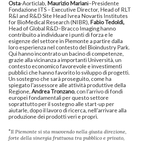
Osta
-Aorticlab,
Maurizio Marian
i–Presidente
Fondazione ITS – Executive Director, Head of RLT
R&I and R&D Site Head Ivrea Novartis Institutes
for BioMedical Research (NIBR),
Fabio Tedoldi,
Head of Global R&D–Bracco Imaging hanno
contribuito a individuare i punti di forza e le
esigenze del settore in Piemonte a partire dalla
loro esperienza nel contesto del Bioindustry Park.
Qui hanno incontrato un bacino di competenze,
grazie alla vicinanza a importanti Università, un
contesto economico favorevole e investimenti
pubblici che hanno favorito lo sviluppo di progetti.
Un sostegno che sarà proseguito, come ha
spiegato l’assessore alle attività produttive della
Regione,
Andrea Tronzano
, con l’arrivo di fondi
europei fondamentali per questo settore
soprattutto per il sostegno alle start-up per
aiutarle, dopo il lavoro di ricerca, nell’arrivare alla
produzione dei prodotti veri e propri.
“
Il Piemonte si sta muovendo nella giusta direzione,
forte della sinergia fruttuosa tra pubblico e privato,