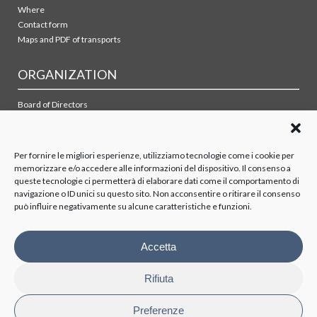
Where
Contact form
Maps and PDF of transports
ORGANIZATION
Board of Directors
Board of Statutory Auditors
Supervisory Body
Stockholders
Per fornire le migliori esperienze, utilizziamo tecnologie come i cookie per
memorizzare e/o accedere alle informazioni del dispositivo. Il consenso a
queste tecnologie ci permetterà di elaborare dati come il comportamento di
TRASPARENCY
navigazione o ID unici su questo sito. Non acconsentire o ritirare il consenso
può influire negativamente su alcune caratteristiche e funzioni.
Disposizioni generali
Organizzazione
Organi di controllo
Accetta
Contratti Consulenza/Collaborazione
Personale
Rifiuta
Attività e procedimenti
Bandi di gara e contratti
Preferenze