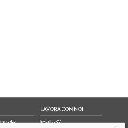
LAVORA CON NOI
amento dati
Invia il tuo CV