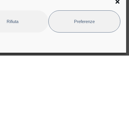
i di acquisto
Rifiuta
Preferenze
pyright © 2025 Bioindustry Park Silvano Fumero S.p.A. Società
nefit
x code, VAT registration and CCIAA number 06608260011
mmercial Register of Turin n. 799.923
are Capital Euro 12.581.663 iv
bsite designed and developed by
Studioata