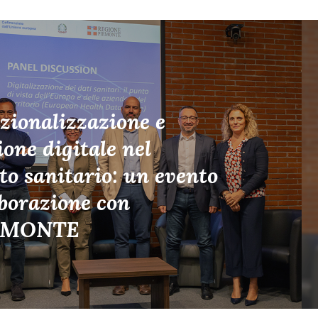
zionalizzazione e
ione digitale nel
o sanitario: un evento
aborazione con
EMONTE