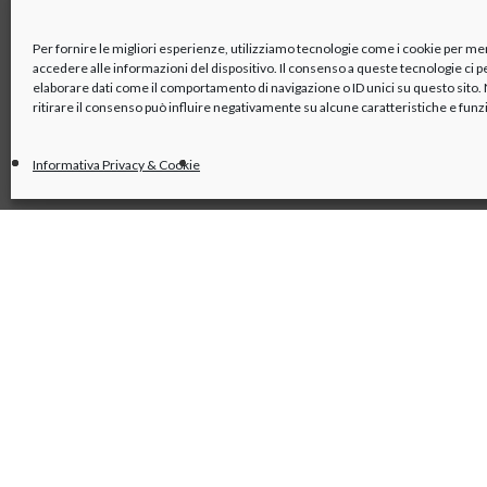
Mappa e PDF dei trasporti
Organismo di vigilanza
Azionisti
Per fornire le migliori esperienze, utilizziamo tecnologie come i cookie per m
accedere alle informazioni del dispositivo. Il consenso a queste tecnologie ci 
elaborare dati come il comportamento di navigazione o ID unici su questo sito
ritirare il consenso può influire negativamente su alcune caratteristiche e funz
Informativa Privacy & Cookie
linkedin
x
youtube
facebook