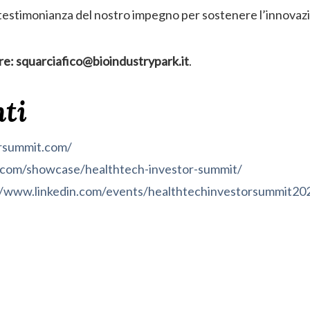
 testimonianza del nostro impegno per sostenere l’innova
re:
squarciafico@bioindustrypark.it
.
ti
orsummit.com/
n.com/showcase/healthtech-investor-summit/
//www.linkedin.com/events/healthtechinvestorsummit