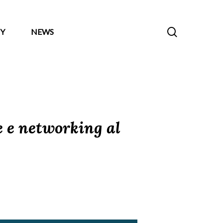
search
Y
NEWS
 e networking al