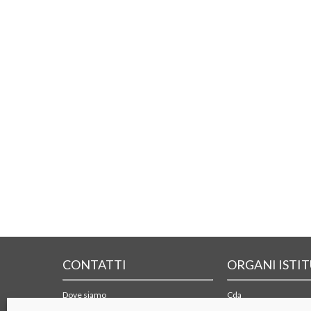
CONTATTI
ORGANI ISTI
Dove siamo
Cda
Form di contatto
Collegio sindacale