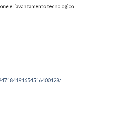
zione e l’avanzamento tecnologico
20247184191654516400128/