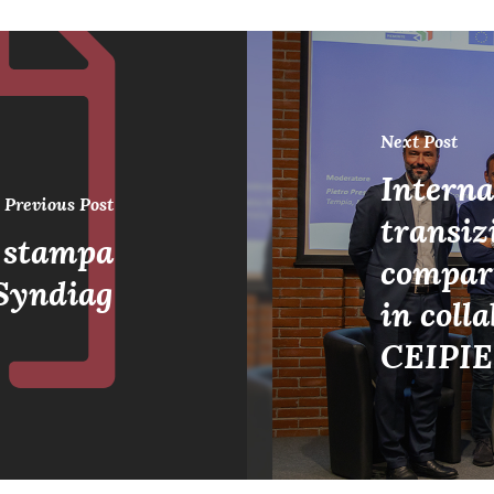
Next Post
Interna
Previous Post
transiz
a stampa
compart
Syndiag
in coll
CEIPI