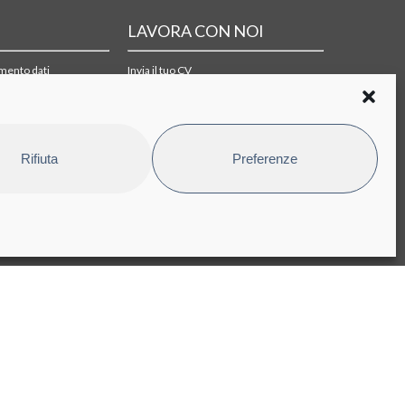
LAVORA CON NOI
amento dati
Invia il tuo CV
i di acquisto
Rifiuta
Preferenze
pyright © 2025 Bioindustry Park Silvano Fumero S.p.A. Società