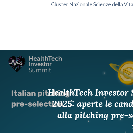
Cluster Nazionale Scienze della Vit
HealthTech Investor
2025: aperte le can
alla pitching pre-s