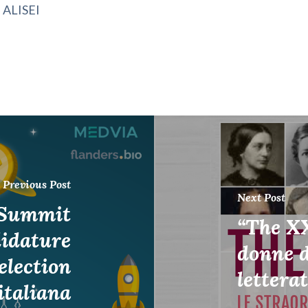
a ALISEI
Previous Post
Next Post
 Summit
“The XX
didature
donne d
election
lettera
italiana