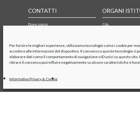
CONTATTI
ORGANI ISTI
Dove siamo
Cda
Form di contatto
Collegio sindacale
Mappa e PDF dei trasporti
Organismo di vigilanza
Azionisti
Per fornire le migliori esperienze, utilizziamo tecnologie come i cookie per m
accedere alle informazioni del dispositivo. Il consenso a queste tecnologie ci 
elaborare dati come il comportamento di navigazione o ID unici su questo sito
ritirare il consenso può influire negativamente su alcune caratteristiche e funz
Informativa Privacy & Cookie
linkedin
x
youtube