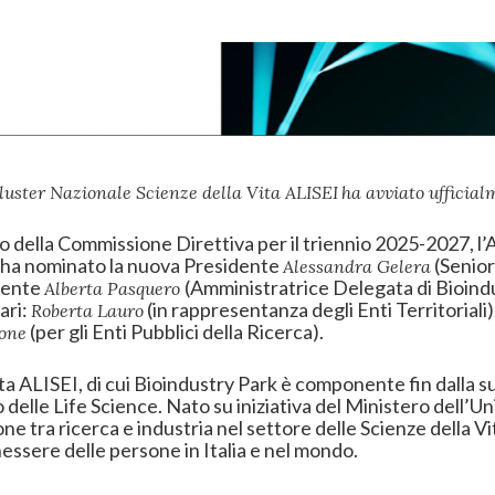
Cluster Nazionale Scienze della Vita ALISEI
ha avviato ufficial
vo della Commissione Direttiva per il triennio 2025-2027, l
ha nominato la nuova Presidente
(Senior
Alessandra Gelera
idente
(Amministratrice Delegata di Bioind
Alberta Pasquero
ari:
(in rappresentanza degli Enti Territoriali)
Roberta Lauro
(per gli Enti Pubblici della Ricerca).
rone
ta ALISEI, di cui Bioindustry Park è componente fin dalla su
 delle Life Science. Nato su iniziativa del Ministero dell’U
ne tra ricerca e industria nel settore delle Scienze della V
nessere delle persone in Italia e nel mondo.