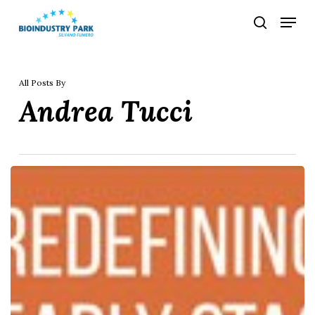
Skip
Menu
search
to
Close
main
Menu
content
All Posts By
Andrea Tucci