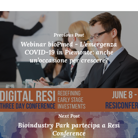
Previous Post
Webinar bioPmed - L’emergenza
COVID-19 in Piemonte: anche
un’occasione per crescere?
Next Post
Bioindustry Park partecipa a Resi
Conference