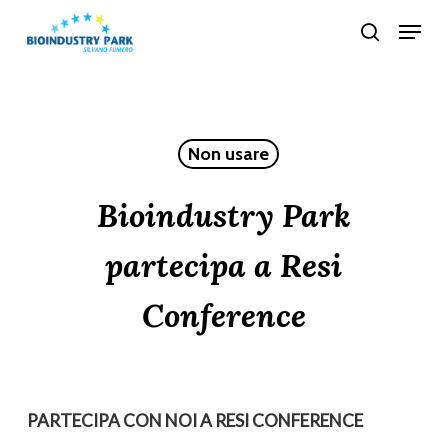
Skip
Menu
search
to
Close
main
Menu
content
Non usare
Bioindustry Park
partecipa a Resi
Conference
PARTECIPA CON NOI A RESI CONFERENCE