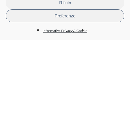
Personale
Rifiuta
Attività e procedimenti
Bandi di gara e contratti
Preferenze
Bilanci
Beni immobili e gestione patrimonio
Informativa Privacy & Cookie
BioPmed
Whistleblowing
Altri contenuti - Anticorruzione
PRIVACY
Informativa trattamento dati
Cookie policy
Condizioni generali di acquisto
LAVORA CON NOI
Invia il tuo CV