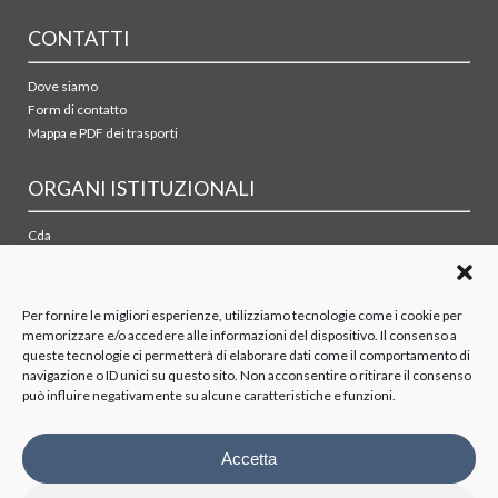
CONTATTI
Dove siamo
Form di contatto
Mappa e PDF dei trasporti
ORGANI ISTITUZIONALI
Cda
Collegio sindacale
Organismo di vigilanza
Azionisti
Per fornire le migliori esperienze, utilizziamo tecnologie come i cookie per
memorizzare e/o accedere alle informazioni del dispositivo. Il consenso a
queste tecnologie ci permetterà di elaborare dati come il comportamento di
TRASPARENZA
navigazione o ID unici su questo sito. Non acconsentire o ritirare il consenso
può influire negativamente su alcune caratteristiche e funzioni.
Disposizioni generali
Organizzazione
Organi di controllo
Accetta
Contratti Consulenza/Collaborazione