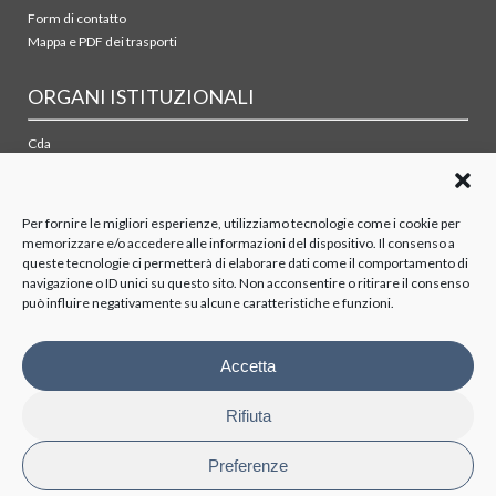
Form di contatto
Mappa e PDF dei trasporti
ORGANI ISTITUZIONALI
Cda
Collegio sindacale
Organismo di vigilanza
Azionisti
Per fornire le migliori esperienze, utilizziamo tecnologie come i cookie per
memorizzare e/o accedere alle informazioni del dispositivo. Il consenso a
queste tecnologie ci permetterà di elaborare dati come il comportamento di
TRASPARENZA
navigazione o ID unici su questo sito. Non acconsentire o ritirare il consenso
può influire negativamente su alcune caratteristiche e funzioni.
Disposizioni generali
Organizzazione
Organi di controllo
Accetta
Contratti Consulenza/Collaborazione
Personale
Rifiuta
Attività e procedimenti
Bandi di gara e contratti
Preferenze
Bilanci