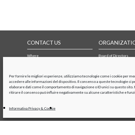
CONTACT US
ORGANIZATI
Where
Board of Directors
Contact form
Board of Statutory Aud
Maps and PDF of transports
Supervisory Body
Stockholders
Per fornire le migliori esperienze, utilizziamo tecnologie come i cookie per m
accedere alle informazioni del dispositivo. Il consenso a queste tecnologie ci 
elaborare dati come il comportamento di navigazione o ID unici su questo sito
ritirare il consenso può influire negativamente su alcune caratteristiche e funz
Informativa Privacy & Cookie