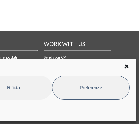
WORK WITH US
amento dati
Send your CV
i di acquisto
Rifiuta
Preferenze