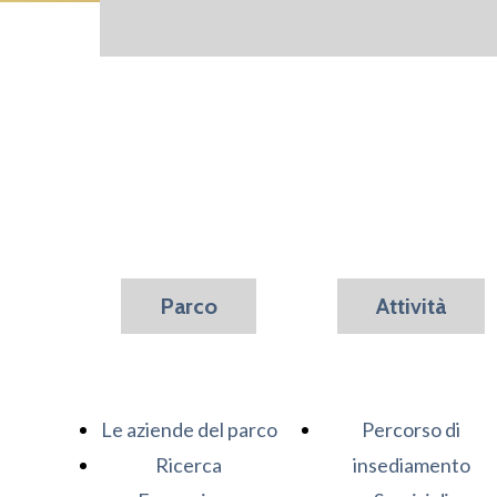
Parco
Attività
Le aziende del parco
Percorso di
Ricerca
insediamento